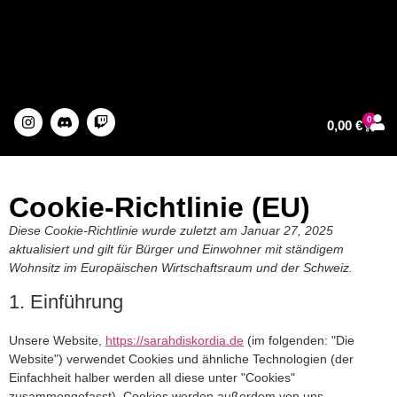
0
0,00
€
About The Artist
Cookie-Richtlinie (EU)
Diese Cookie-Richtlinie wurde zuletzt am Januar 27, 2025
aktualisiert und gilt für Bürger und Einwohner mit ständigem
Wohnsitz im Europäischen Wirtschaftsraum und der Schweiz.
1. Einführung
Unsere Website,
https://sarahdiskordia.de
(im folgenden: "Die
Website") verwendet Cookies und ähnliche Technologien (der
Einfachheit halber werden all diese unter "Cookies"
zusammengefasst). Cookies werden außerdem von uns