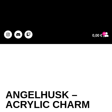
0
0,00
€
About The Artist
ANGELHUSK –
ACRYLIC CHARM