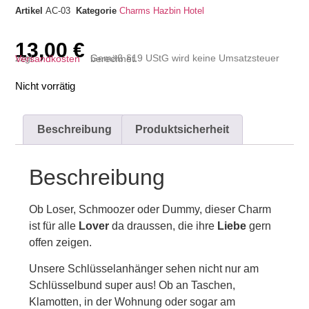
Artikel
AC-03
Kategorie
Charms
Hazbin Hotel
13,00
€
zzgl.
Versandkosten
Gemäß §19 UStG wird keine Umsatzsteuer berechnet.
Nicht vorrätig
Beschreibung
Produktsicherheit
Beschreibung
Ob Loser, Schmoozer oder Dummy, dieser Charm
ist für alle
Lover
da draussen, die ihre
Liebe
gern
offen zeigen.
Unsere Schlüsselanhänger sehen nicht nur am
Schlüsselbund super aus! Ob an Taschen,
Klamotten, in der Wohnung oder sogar am