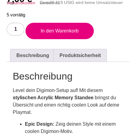
zzgl.
Versandkosten
Gemäß §19 UStG wird keine Umsatzsteuer berechnet.
5 vorrätig
In den Warenkorb
Beschreibung
Produktsicherheit
Beschreibung
Level dein Digimon-Setup auf! Mit diesem
stylischen Acrylic Memory Standee
bringst du
Übersicht und einen richtig coolen Look auf deine
Playmat.
Epic Design:
Zeig deinen Style mit einem
coolen Digimon-Motiv.