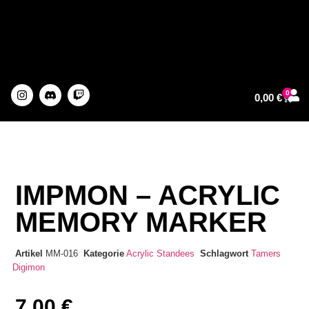
0
0,00
€
About The Artist
IMPMON – ACRYLIC
MEMORY MARKER
Artikel
MM-016
Kategorie
Acrylic Standees
Schlagwort
Tamers
Digimon
7,00
€