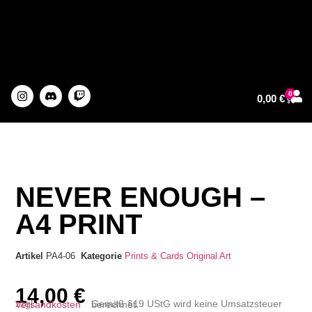
0
0,00
€
About The Artist
NEVER ENOUGH –
A4 PRINT
Artikel
PA4-06
Kategorie
Prints & Cards
Original Art
14,00
€
zzgl.
Versandkosten
Gemäß §19 UStG wird keine Umsatzsteuer berechnet.