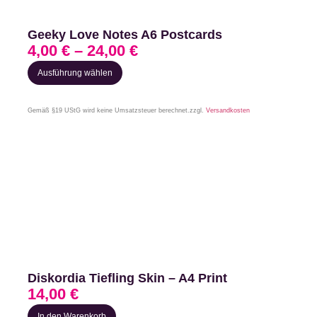
Geeky Love Notes A6 Postcards
4,00
€
–
24,00
€
Ausführung wählen
Gemäß §19 UStG wird keine Umsatzsteuer berechnet.
zzgl.
Versandkosten
Diskordia Tiefling Skin – A4 Print
14,00
€
In den Warenkorb