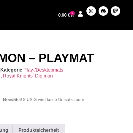
0
0,00
€
MON – PLAYMAT
Kategorie
Play-/Desktopmats
e
,
Royal Knights
Digimon
Gemäß §19 UStG wird keine Umsatzsteuer berechnet.
bung
Produktsicherheit