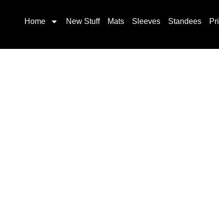
Home
New Stuff
Mats
Sleeves
Standees
Pr