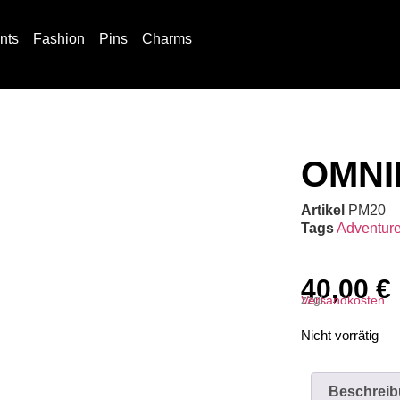
ints
Fashion
Pins
Charms
OMNI
Artikel
PM20
Tags
Adventur
40,00
€
zzgl.
Versandkosten
Nicht vorrätig
Beschrei