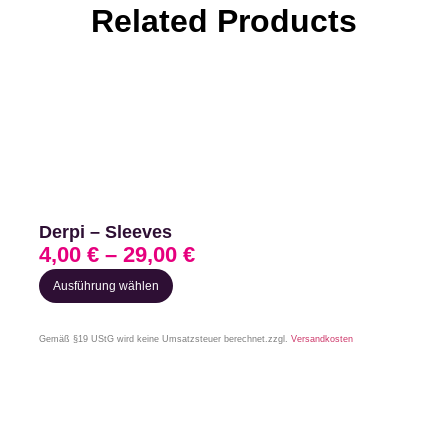
Related Products
Derpi – Sleeves
4,00
€
–
29,00
€
Ausführung wählen
Gemäß §19 UStG wird keine Umsatzsteuer berechnet.
zzgl.
Versandkosten