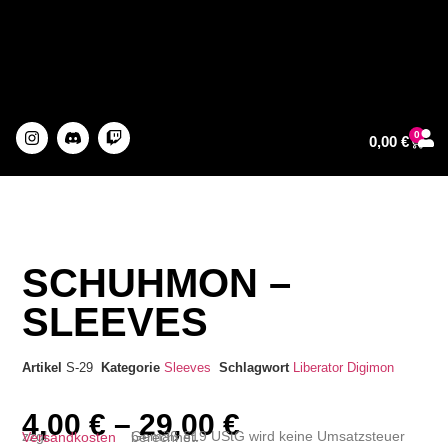
0
0,00
€
About The Artist
SCHUHMON –
SLEEVES
Artikel
S-29
Kategorie
Sleeves
Schlagwort
Liberator
Digimon
4,00
€
–
29,00
€
zzgl.
Versandkosten
Gemäß §19 UStG wird keine Umsatzsteuer berechnet.