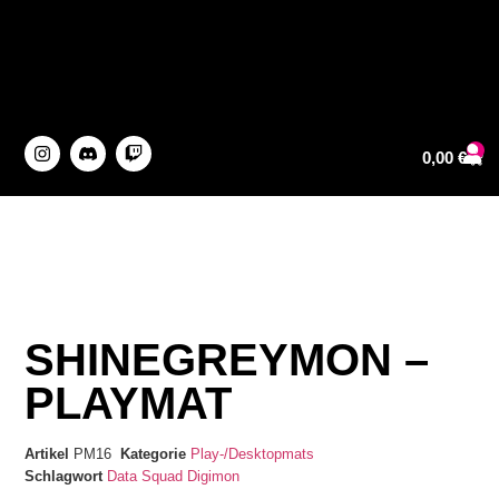
0
0,00
€
About The Artist
Story Time
SHINEGREYMON –
PLAYMAT
Artikel
PM16
Kategorie
Play-/Desktopmats
Schlagwort
Data Squad
Digimon