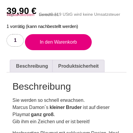
39,90
€
zzgl.
Versandkosten
Gemäß §19 UStG wird keine Umsatzsteuer berechnet.
1 vorrätig (kann nachbestellt werden)
In den Warenkorb
Beschreibung
Produktsicherheit
Beschreibung
Sie werden so schnell erwachsen.
Marcus Damon´s
kleiner Bruder
ist auf dieser
Playmat
ganz groß
.
Gib ihm ein Zeichen und er ist bereit!