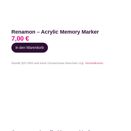
Renamon – Acrylic Memory Marker
7,00
€
In den Warenkorb
Gemäß §19 UStG wird keine Umsatzsteuer berechnet.
zzgl.
Versandkosten