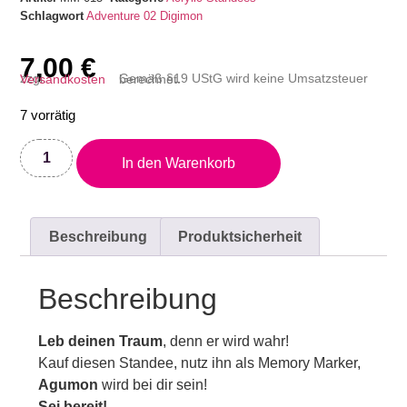
Schlagwort
Adventure 02
Digimon
7,00
€
zzgl.
Versandkosten
Gemäß §19 UStG wird keine Umsatzsteuer berechnet.
7 vorrätig
In den Warenkorb
Beschreibung
Produktsicherheit
Beschreibung
Leb deinen Traum
, denn er wird wahr!
Kauf diesen Standee, nutz ihn als Memory Marker,
Agumon
wird bei dir sein!
Sei bereit!