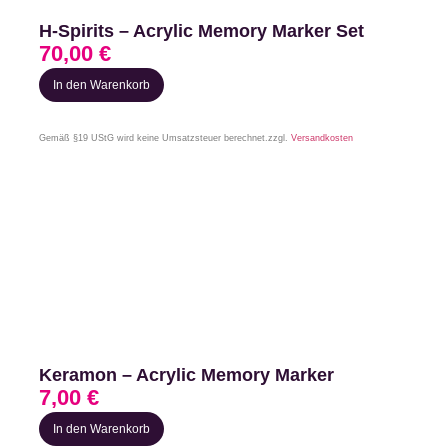
H-Spirits – Acrylic Memory Marker Set
70,00
€
In den Warenkorb
Gemäß §19 UStG wird keine Umsatzsteuer berechnet.
zzgl.
Versandkosten
Keramon – Acrylic Memory Marker
7,00
€
In den Warenkorb