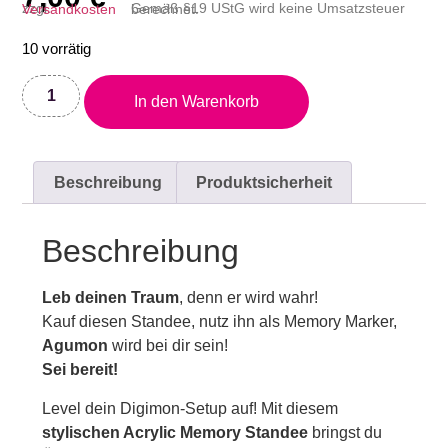
zzgl.
Versandkosten
Gemäß §19 UStG wird keine Umsatzsteuer berechnet.
10 vorrätig
In den Warenkorb
Beschreibung
Produktsicherheit
Beschreibung
Leb deinen Traum
, denn er wird wahr!
Kauf diesen Standee, nutz ihn als Memory Marker,
Agumon
wird bei dir sein!
Sei bereit!
Level dein Digimon-Setup auf! Mit diesem
stylischen Acrylic Memory Standee
bringst du