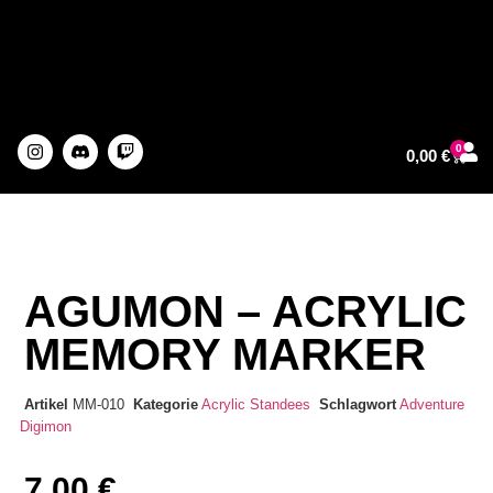
0
0,00
€
About The Artist
AGUMON – ACRYLIC
MEMORY MARKER
Artikel
MM-010
Kategorie
Acrylic Standees
Schlagwort
Adventure
Digimon
7,00
€