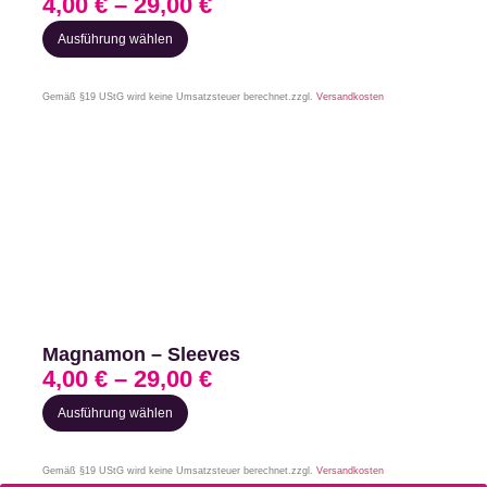
4,00
€
–
29,00
€
Ausführung wählen
Gemäß §19 UStG wird keine Umsatzsteuer berechnet.
zzgl.
Versandkosten
Magnamon – Sleeves
4,00
€
–
29,00
€
Ausführung wählen
Gemäß §19 UStG wird keine Umsatzsteuer berechnet.
zzgl.
Versandkosten