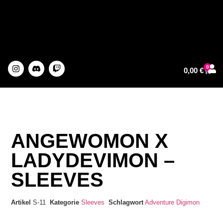
0
0,00
€
About The Artist
ANGEWOMON X
LADYDEVIMON –
SLEEVES
Artikel
S-11
Kategorie
Sleeves
Schlagwort
Adventure
Digimon