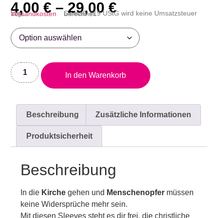
4,00
€
–
29,00
€
zzgl.
Versandkosten
Gemäß §19 UStG wird keine Umsatzsteuer berechnet.
In den Warenkorb
Beschreibung
Zusätzliche Informationen
Produktsicherheit
Beschreibung
In die
Kirche
gehen und
Menschenopfer
müssen
keine Widersprüche mehr sein.
Mit diesen Sleeves steht es dir frei, die christliche