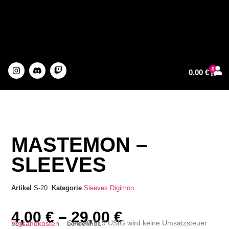
0
0,00
€
About The Artist
MASTEMON –
SLEEVES
Artikel
S-20
Kategorie
Sleeves
Digimon
4,00
€
–
29,00
€
zzgl.
Versandkosten
Gemäß §19 UStG wird keine Umsatzsteuer berechnet.