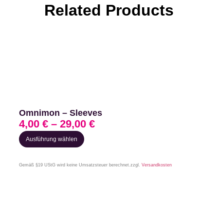
Related Products
Omnimon – Sleeves
4,00
€
–
29,00
€
Ausführung wählen
Gemäß §19 UStG wird keine Umsatzsteuer berechnet.
zzgl.
Versandkosten