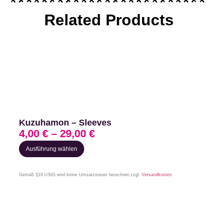
Related Products
Kuzuhamon – Sleeves
4,00
€
–
29,00
€
Ausführung wählen
Gemäß §19 UStG wird keine Umsatzsteuer berechnet.
zzgl.
Versandkosten