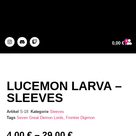
0
0,00
€
About The Artist
LUCEMON LARVA –
SLEEVES
Artikel
S-18
Kategorie
Sleeves
Tags
Seven Great Demon Lords
,
Frontier
Digimon
4,00
€
–
29,00
€