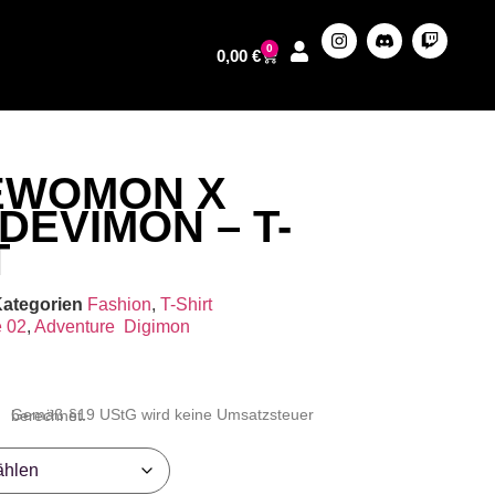
0
0,00
€
EWOMON X
DEVIMON – T-
T
ategorien
Fashion
,
T-Shirt
e 02
,
Adventure
Digimon
Gemäß §19 UStG wird keine Umsatzsteuer berechnet.