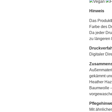
Hinweis
Das Produktb
Farbe des D
Da jeder Dru
zu längeren 
Druckverfa
Digitaler Di
Zusammens
Außenmateria
gekämmt und
Heather Haz
Baumwolle –
vorgewasch
Pflegehinwe
Mit ähnliche