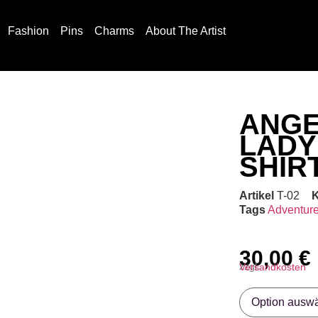
Fashion
Pins
Charms
About The Artist
ANG
LADY
SHIR
Artikel
T-02
K
Tags
Adventur
30,00
€
zzgl.
Versandkosten