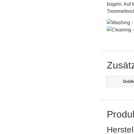
bügeln. Auf 
Trommeltrock
Zusätz
Größ
Produk
Herstel