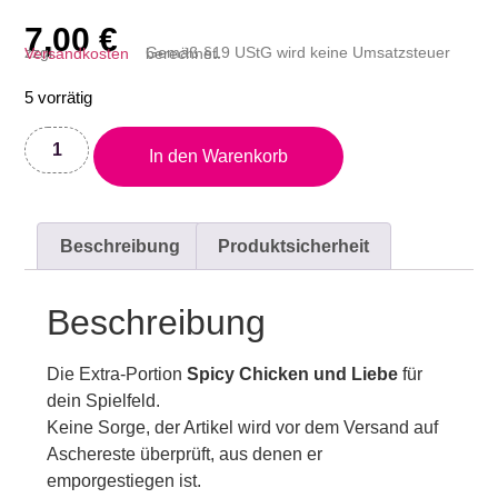
7,00
€
zzgl.
Versandkosten
Gemäß §19 UStG wird keine Umsatzsteuer berechnet.
5 vorrätig
In den Warenkorb
Beschreibung
Produktsicherheit
Beschreibung
Die Extra-Portion
Spicy Chicken und Liebe
für
dein Spielfeld.
Keine Sorge, der Artikel wird vor dem Versand auf
Aschereste überprüft, aus denen er
emporgestiegen ist.