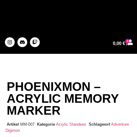
0
0,00
€
About The Artist
PHOENIXMON –
ACRYLIC MEMORY
MARKER
Artikel
MM-007
Kategorie
Acrylic Standees
Schlagwort
Adventure
Digimon