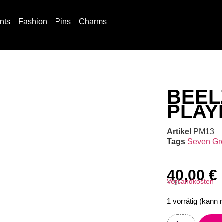
ints
Fashion
Pins
Charms
BEEL
PLAY
Artikel
PM13
Tags
Seven Gr
40,00
€
zzgl.
Versandkosten
1 vorrätig (kann 