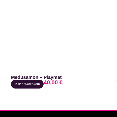
Medusamon – Playmat
40,00
€
G
In den Warenkorb