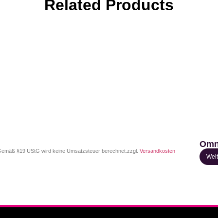
Related Products
Omn
emäß §19 UStG wird keine Umsatzsteuer berechnet.
zzgl.
Versandkosten
Weit