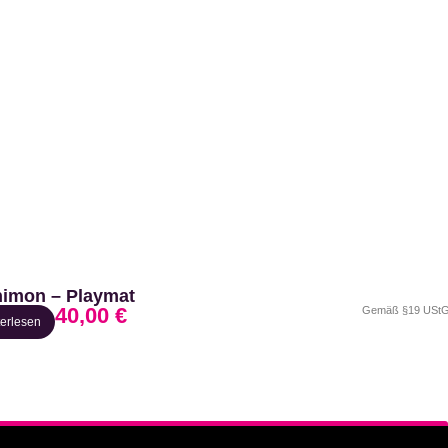
imon – Playmat
40,00
€
Gemäß §19 UStG 
erlesen