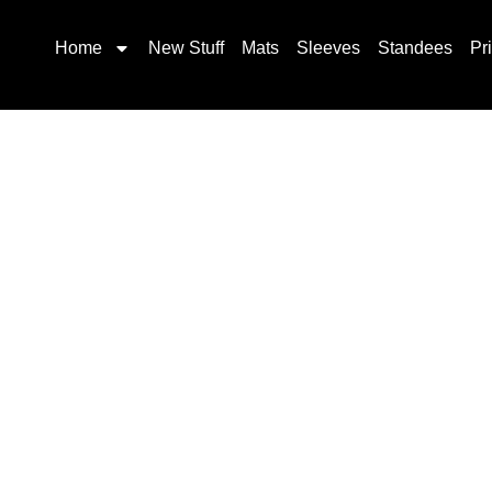
Home
New Stuff
Mats
Sleeves
Standees
Pr