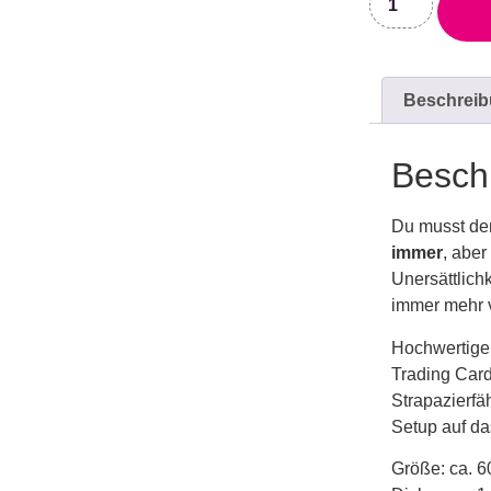
Beschrei
Besch
Du musst den
immer
, aber
Unersättlichk
immer mehr v
Hochwertige 
Trading Card
Strapazierfäh
Setup auf da
Größe: ca. 6