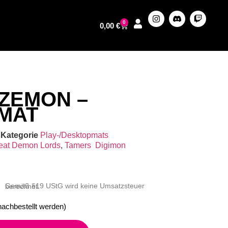
0
0,00
€
ZEMON –
MAT
Kategorie
Play-/Desktopmats
eat Demon Lords
,
Tamers
Digimon
Gemäß §19 UStG wird keine Umsatzsteuer berechnet.
nachbestellt werden)