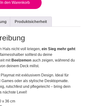
In den Warenkorb
bung
Produktsicherheit
reibung
 Hals nicht voll kriegen,
ein Sieg mehr geht
 fairnesshalber solltest du deine
eit mit
Beelzemon
auch zeigen, während du
on deinem Deck millst.
Playmat mit exklusivem Design. Ideal für
 Games oder als stylische Desktopmatte.
ig, rutschfest und pflegeleicht – bring dein
s nächste Level!
0 x 36 cm