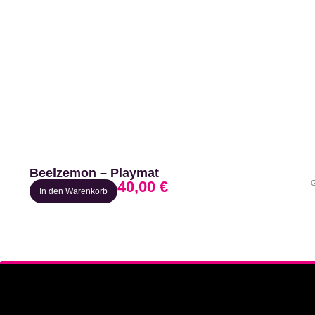
Beelzemon – Playmat
40,00
€
G
In den Warenkorb