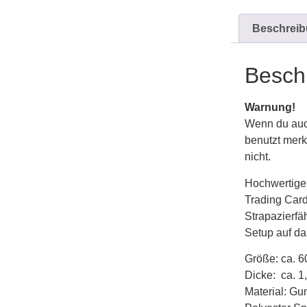
Beschrei
Besch
Warnung!
Wenn du auc
benutzt merk
nicht.
Hochwertige 
Trading Card
Strapazierfäh
Setup auf da
Größe: ca. 6
Dicke: ca. 
Material: Gu