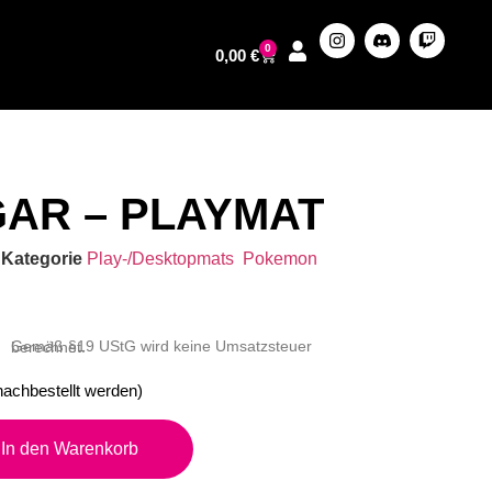
0
0,00
€
AR – PLAYMAT
Kategorie
Play-/Desktopmats
Pokemon
Gemäß §19 UStG wird keine Umsatzsteuer berechnet.
nachbestellt werden)
In den Warenkorb