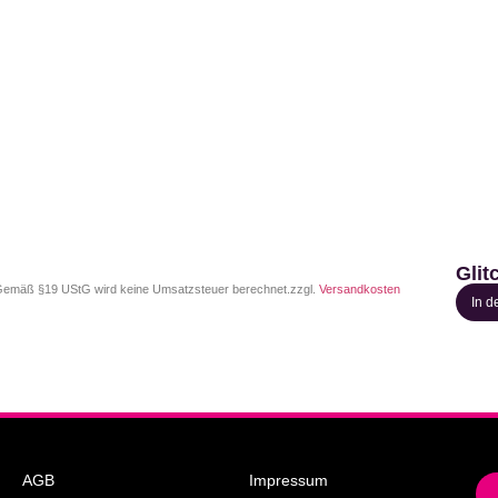
Glit
emäß §19 UStG wird keine Umsatzsteuer berechnet.
zzgl.
Versandkosten
In 
AGB
Impressum