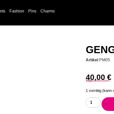
ints
Fashion
Pins
Charms
GENG
Artikel
PM05
40,00
€
zzgl.
Versandkosten
1 vorrätig (kann 