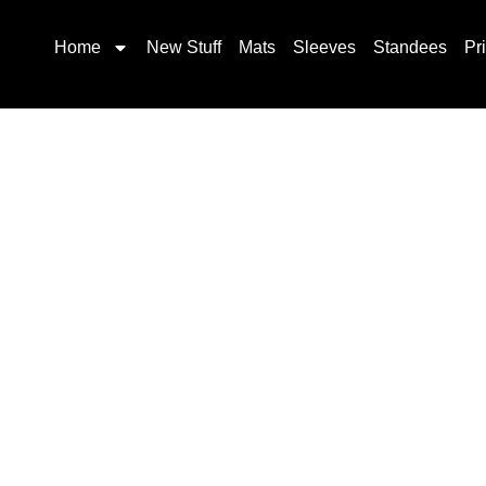
Home
New Stuff
Mats
Sleeves
Standees
Pr