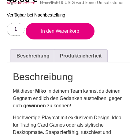
zzgl.
Versandkosten
Gemäß §19 UStG wird keine Umsatzsteuer berechnet.
Verfügbar bei Nachbestellung
In den Warenkorb
Beschreibung
Produktsicherheit
Beschreibung
Mit dieser
Miko
in deinem Team kannst du deinen
Gegnern endlich den Gedanken austreiben, gegen
dich
gewinnen
zu können!
Hochwertige Playmat mit exklusivem Design. Ideal
für Trading Card Games oder als stylische
Desktopmatte. Strapazierfähig, rutschfest und