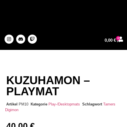
0
0,00
€
About The Artist
KUZUHAMON –
PLAYMAT
Artikel
PM10
Kategorie
Play-/Desktopmats
Schlagwort
Tamers
Digimon
40,00
€