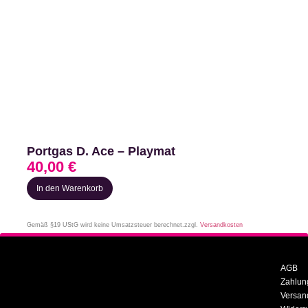
Portgas D. Ace – Playmat
40,00
€
In den Warenkorb
Gemäß §19 UStG wird keine Umsatzsteuer berechnet.
zzgl.
Versandkosten
AGB
Zahlun
Versan