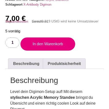
Schlagwort
X-Antibody
Digimon
7,00
€
zzgl.
Versandkosten
Gemäß §19 UStG wird keine Umsatzsteuer berechnet.
5 vorrätig
In den Warenkorb
Beschreibung
Produktsicherheit
Beschreibung
Level dein Digimon-Setup auf! Mit diesem
stylischen Acrylic Memory Standee
bringst du
Übersicht und einen richtig coolen Look auf deine