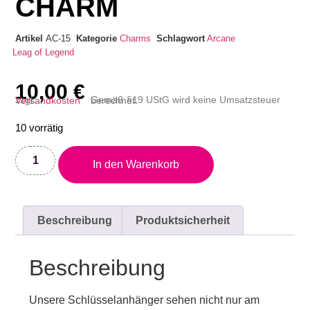
CHARM
Artikel
AC-15
Kategorie
Charms
Schlagwort
Arcane
Leag of Legend
10,00
€
zzgl.
Versandkosten
Gemäß §19 UStG wird keine Umsatzsteuer berechnet.
10 vorrätig
In den Warenkorb
Beschreibung
Produktsicherheit
Beschreibung
Unsere Schlüsselanhänger sehen nicht nur am