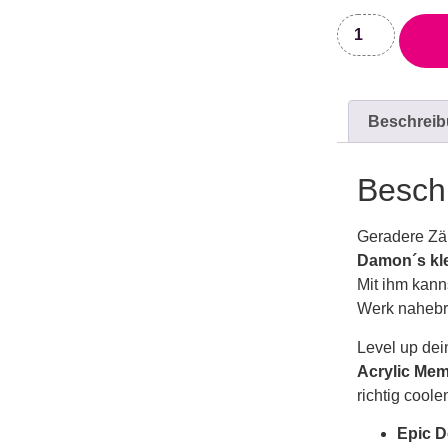
Beschrei
Besch
Geradere Zä
Damon´s kle
Mit ihm kan
Werk nahebr
Level up dei
Acrylic Me
richtig cool
Epic D