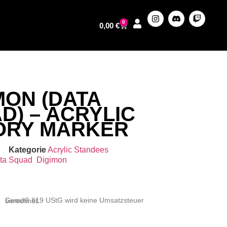
0
0,00
€
ON (DATA
D) – ACRYLIC
ORY MARKER
Kategorie
Acrylic Standees
ta Squad
Digimon
Gemäß §19 UStG wird keine Umsatzsteuer berechnet.