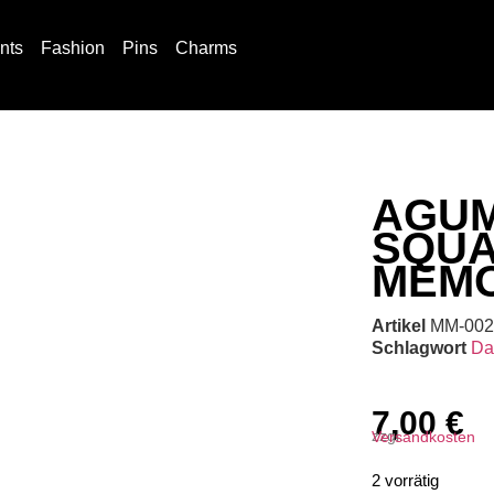
ints
Fashion
Pins
Charms
AGUM
SQUA
MEM
Artikel
MM-002
Schlagwort
Da
7,00
€
zzgl.
Versandkosten
2 vorrätig