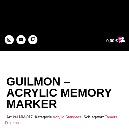
0
0,00
€
About The Artist
GUILMON –
ACRYLIC MEMORY
MARKER
Artikel
MM-017
Kategorie
Acrylic Standees
Schlagwort
Tamers
Digimon