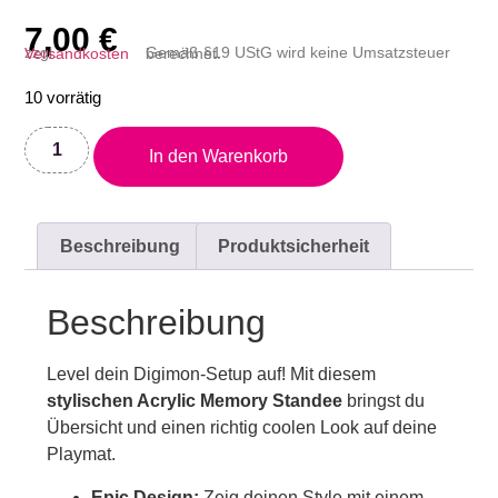
7,00
€
zzgl.
Versandkosten
Gemäß §19 UStG wird keine Umsatzsteuer berechnet.
10 vorrätig
In den Warenkorb
Beschreibung
Produktsicherheit
Beschreibung
Level dein Digimon-Setup auf! Mit diesem
stylischen Acrylic Memory Standee
bringst du
Übersicht und einen richtig coolen Look auf deine
Playmat.
Epic Design:
Zeig deinen Style mit einem